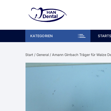
Zum
Inhalt
springen
KATEGORIEN
STARTS
Start
/
General
/ Amann Girrbach Träger für Walze D