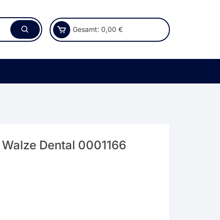
Gesamt:
0,00
€
 Walze Dental 0001166