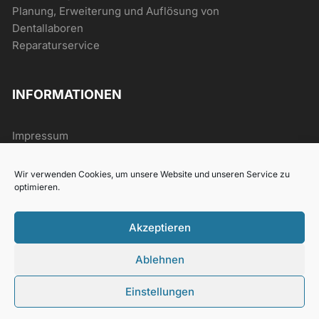
Planung, Erweiterung und Auflösung von
Dentallaboren
Reparaturservice
INFORMATIONEN
Impressum
AGB
Datenschutz
Wir verwenden Cookies, um unsere Website und unseren Service zu
Widerrufsrecht
optimieren.
Akzeptieren
Ablehnen
2021 Han Dental
Einstellungen
VERTRAG WIDERRUFEN