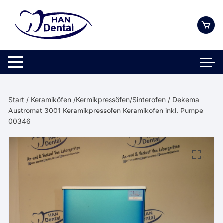
Zum
Inhalt
springen
Start
/
Keramiköfen /Kermikpressöfen/Sinterofen
/ Dekema
Austromat 3001 Keramikpressofen Keramikofen inkl. Pumpe
00346