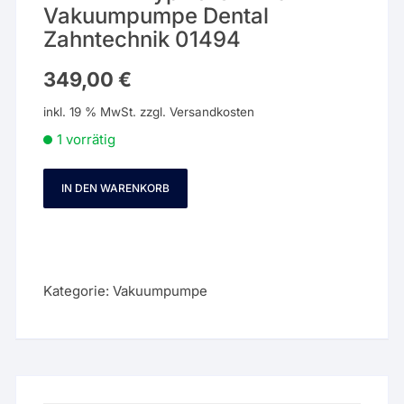
Vakuumpumpe Dental
Zahntechnik 01494
349,00
€
inkl. 19 % MwSt.
zzgl.
Versandkosten
1 vorrätig
IN DEN WARENKORB
DEKEMA
Typ
FJ1371-
29
Vakuumpumpe
Kategorie:
Vakuumpumpe
Dental
Zahntechnik
01494
Menge