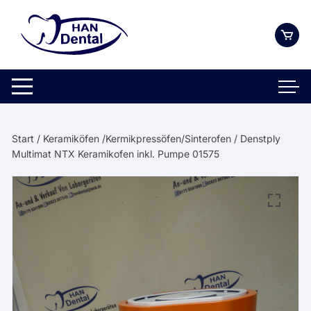
Zum
Inhalt
springen
Start
/
Keramiköfen /Kermikpressöfen/Sinterofen
/ Denstply
Multimat NTX Keramikofen inkl. Pumpe 01575