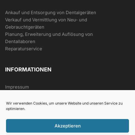
Ankauf und Entsorgung von Dentalgeräten
Verkauf und Vermittlung von Neu- und
Gebrauchtgeräten
Planung, Erweiterung und Auflösung von
Dentallaboren
Reparaturservice
INFORMATIONEN
Impressum
AGB
Datenschutz
Wir verwenden Cookies, um unsere Website und unseren Service zu
Widerrufsrecht
optimieren.
Akzeptieren