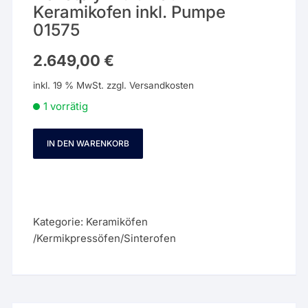
Keramikofen inkl. Pumpe
01575
2.649,00
€
inkl. 19 % MwSt.
zzgl.
Versandkosten
1 vorrätig
IN DEN WARENKORB
Denstply
Multimat
NTX
Keramikofen
inkl.
Kategorie:
Keramiköfen
Pumpe
/Kermikpressöfen/Sinterofen
01575
Menge