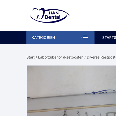
Zum
Inhalt
springen
KATEGORIEN
STARTS
Start
/
Laborzubehör /Restposten
/ Diverse Restpos