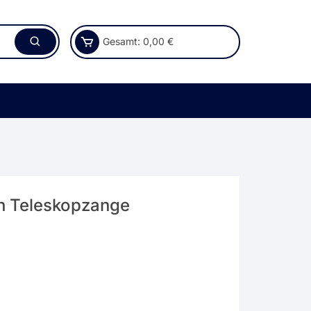
Gesamt:
0,00
€
n Teleskopzange