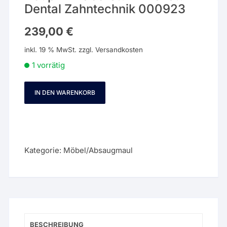
Dental Zahntechnik 000923
239,00
€
inkl. 19 % MwSt.
zzgl.
Versandkosten
1 vorrätig
IN DEN WARENKORB
Douphin
Laborstuhl
Drehstuhl
Dental
Zahntechnik
Kategorie:
Möbel/Absaugmaul
000923
Menge
BESCHREIBUNG