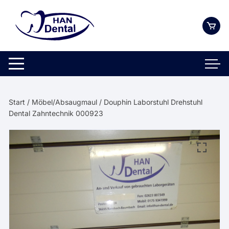
Zum
Inhalt
springen
Start
/
Möbel/Absaugmaul
/ Douphin Laborstuhl Drehstuhl
Dental Zahntechnik 000923