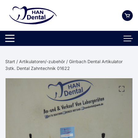
Zum
Inhalt
springen
Start
/
Artikulatoren/-zubehör
/ Girrbach Dental Artikulator
3stk. Dental Zahntechnik 01622