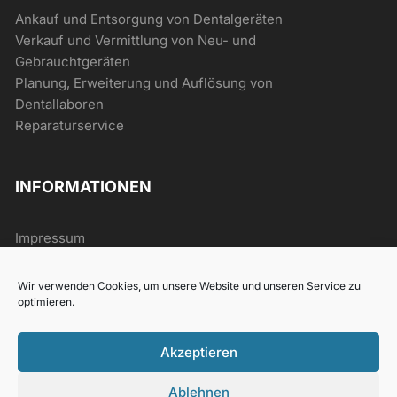
Ankauf und Entsorgung von Dentalgeräten
Verkauf und Vermittlung von Neu- und
Gebrauchtgeräten
Planung, Erweiterung und Auflösung von
Dentallaboren
Reparaturservice
INFORMATIONEN
Impressum
AGB
Datenschutz
Wir verwenden Cookies, um unsere Website und unseren Service zu
Widerrufsrecht
optimieren.
Akzeptieren
Ablehnen