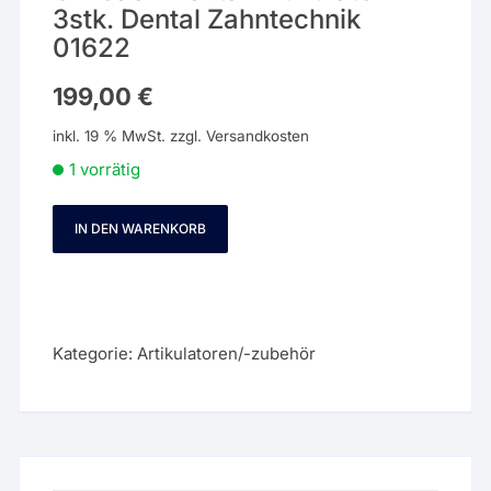
3stk. Dental Zahntechnik
01622
199,00
€
inkl. 19 % MwSt.
zzgl.
Versandkosten
1 vorrätig
IN DEN WARENKORB
Girrbach
Dental
Artikulator
3stk.
Dental
Kategorie:
Artikulatoren/-zubehör
Zahntechnik
01622
Menge