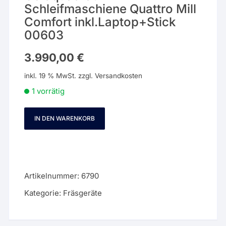
Schleifmaschiene Quattro Mill
Comfort inkl.Laptop+Stick
00603
3.990,00
€
inkl. 19 % MwSt.
zzgl.
Versandkosten
1 vorrätig
IN DEN WARENKORB
Goldquadrat
Schleifmaschiene
Quattro
Mill
Comfort
Artikelnummer:
6790
inkl.Laptop+Stick
Kategorie:
Fräsgeräte
00603
Menge