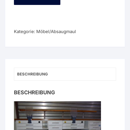
Han-
Dental
Doppelarbeitsplatz
NEU
2
Kategorie:
Möbel/Absaugmaul
Freuding
Absaugung
inkl.
Absaugmaul
0001269
Menge
BESCHREIBUNG
BESCHREIBUNG