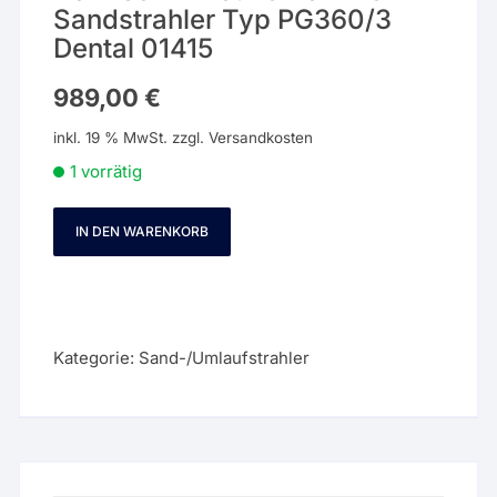
Sandstrahler Typ PG360/3
Dental 01415
989,00
€
inkl. 19 % MwSt.
zzgl.
Versandkosten
1 vorrätig
IN DEN WARENKORB
Harnisch
-
Rieth
3
Kammer
Kategorie:
Sand-/Umlaufstrahler
Sandstrahler
Typ
PG360/3
Dental
01415