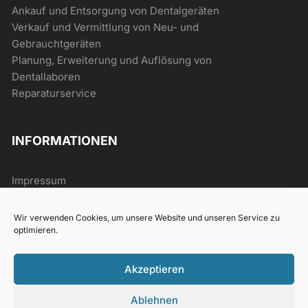
Ankauf und Entsorgung von Dentalgeräten
Verkauf und Vermittlung von Neu- und
Gebrauchtgeräten
Planung, Erweiterung und Auflösung von
Dentallaboren
Reparaturservice
INFORMATIONEN
Impressum
AGB
Datenschutz
Wir verwenden Cookies, um unsere Website und unseren Service zu
Widerrufsrecht
optimieren.
Akzeptieren
Ablehnen