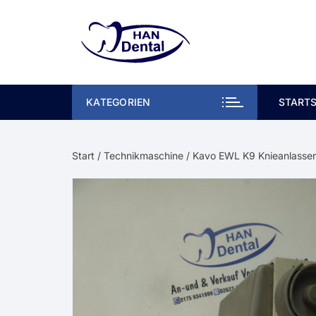
Zum
Inhalt
springen
KATEGORIEN
STARTS
Start
/
Technikmaschine
/ Kavo EWL K9 Knieanlasse