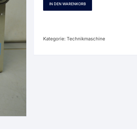
IN DEN WARENKORB
Kavo
EWL
K9
Knieanlasser
Technikmaschine
Kategorie:
Technikmaschine
01396
Menge