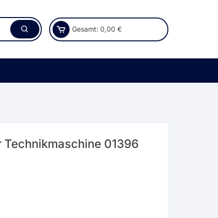
Gesamt:
0,00
€
r Technikmaschine 01396