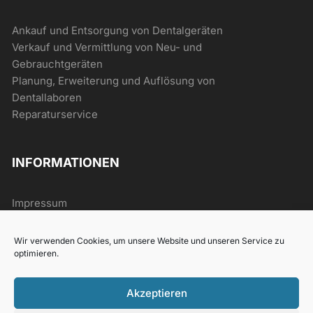
Ankauf und Entsorgung von Dentalgeräten
Verkauf und Vermittlung von Neu- und
Gebrauchtgeräten
Planung, Erweiterung und Auflösung von
Dentallaboren
Reparaturservice
INFORMATIONEN
Impressum
AGB
Datenschutz
Wir verwenden Cookies, um unsere Website und unseren Service zu
Widerrufsrecht
optimieren.
Akzeptieren