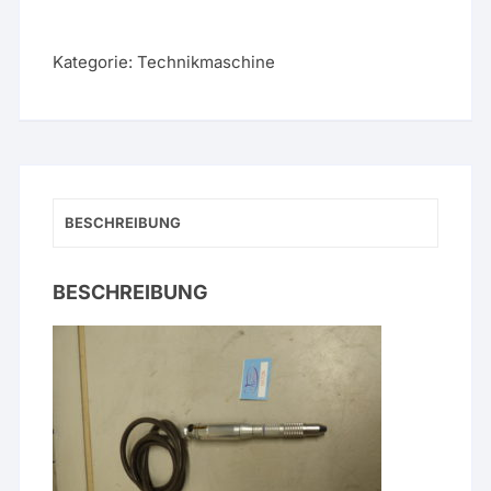
15G
inkl.
Motor
Kategorie:
Technikmaschine
Schlauch
01728
Menge
BESCHREIBUNG
BESCHREIBUNG