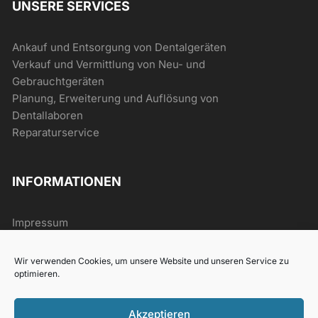
UNSERE SERVICES
Ankauf und Entsorgung von Dentalgeräten
Verkauf und Vermittlung von Neu- und
Gebrauchtgeräten
Planung, Erweiterung und Auflösung von
Dentallaboren
Reparaturservice
INFORMATIONEN
Impressum
AGB
Datenschutz
Wir verwenden Cookies, um unsere Website und unseren Service zu
Widerrufsrecht
optimieren.
Akzeptieren