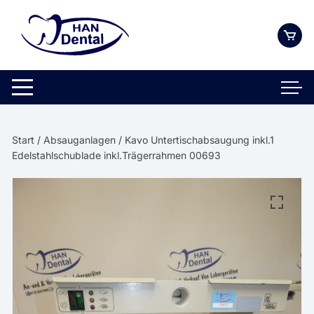
Zum
Inhalt
springen
Start
/
Absauganlagen
/ Kavo Untertischabsaugung inkl.1
Edelstahlschublade inkl.Trägerrahmen 00693