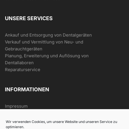
UNSERE SERVICES
Ankauf und Entsorgung von Dentalgeräten
Verkauf und Vermittlung von Neu- und
Gebrauchtgeräten
Planung, Erweiterung und Auflösung von
Dentallaboren
Reparaturservice
INFORMATIONEN
Impressum
AGB
Datenschutz
Wir verwenden Cookies, um unsere Website und unseren Service zu
Widerrufsrecht
optimieren.