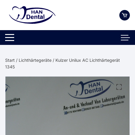
Zum
Inhalt
springen
Start
/
Lichthärtegeräte
/ Kulzer Unilux AC Lichthärtegerät
1345