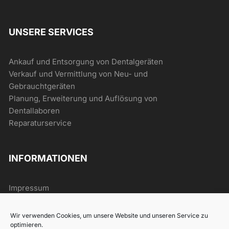
UNSERE SERVICES
Ankauf und Entsorgung von Dentalgeräten
Verkauf und Vermittlung von Neu- und
Gebrauchtgeräten
Planung, Erweiterung und Auflösung von
Dentallaboren
Reparaturservice
INFORMATIONEN
Impressum
AGB
Datenschutz
Wir verwenden Cookies, um unsere Website und unseren Service zu
Widerrufsrecht
optimieren.