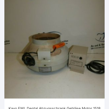
Kavo EWL Dental Abzugsschrank Gebläse Motor 1518