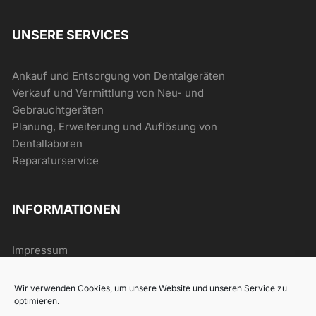
UNSERE SERVICES
Ankauf und Entsorgung von Dentalgeräten
Verkauf und Vermittlung von Neu- und
Gebrauchtgeräten
Planung, Erweiterung und Auflösung von
Dentallaboren
Reparaturservice
INFORMATIONEN
Impressum
AGB
Datenschutz
Wir verwenden Cookies, um unsere Website und unseren Service zu
Widerrufsrecht
optimieren.