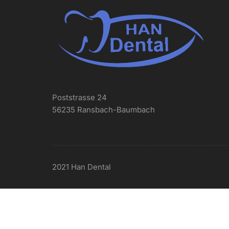
Poststrasse 24
56235 Ransbach-Baumbach
2021 Han Dental