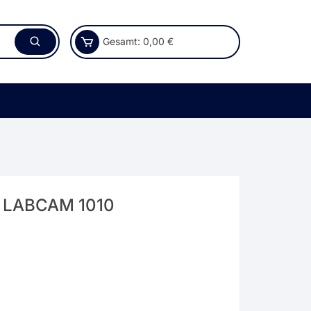
Gesamt:
0,00
€
l LABCAM 1010