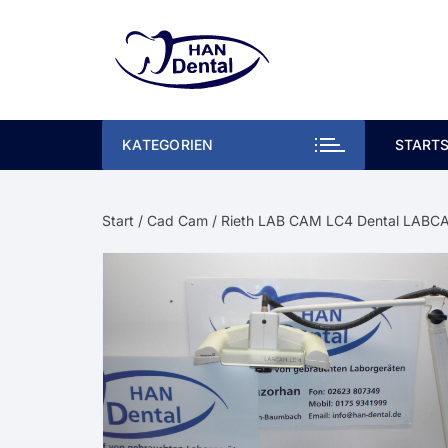
Zum
Inhalt
springen
KATEGORIEN
STARTS
Start
/
Cad Cam
/ Rieth LAB CAM LC4 Dental LABC