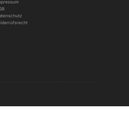
mpressum
GB
atenschutz
iderrufsrecht