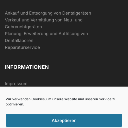
Ankauf und Entsorgung von Dentalgeräten
Verkauf und Vermittlung von Neu- und
Gebrauchtgeräten
Planung, Erweiterung und Auflösung von
Dentallaboren
Reparaturservice
INFORMATIONEN
Impressum
AGB
Datenschutz
Wir verwenden Cookies, um unsere Website und unseren Service zu
Widerrufsrecht
optimieren.
Akzeptieren