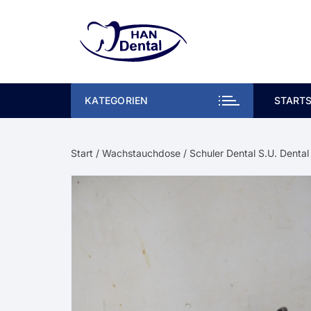
Zum
Inhalt
springen
KATEGORIEN
STARTS
Start
/
Wachstauchdose
/ Schuler Dental S.U. Dent