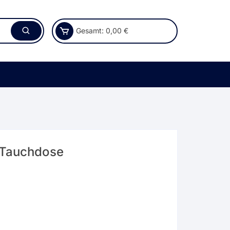
Gesamt:
0,00
€
l Tauchdose