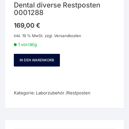
Dental diverse Restposten
0001288
169,00
€
inkl. 19 % MwSt.
zzgl.
Versandkosten
1 vorrätig
IN DEN WARENKORB
Sockelformer
Zahntechnik
Dental
diverse
Restposten
Kategorie:
Laborzubehör /Restposten
0001288
Menge