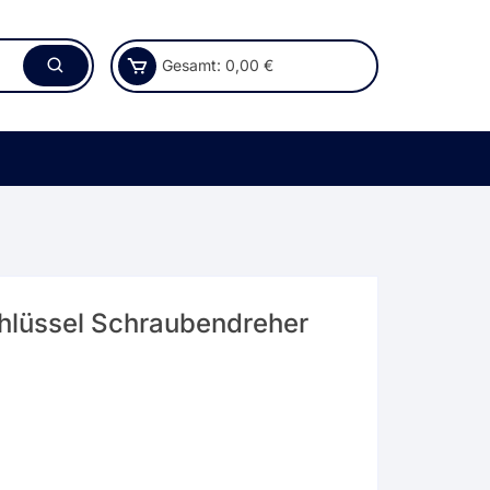
Gesamt:
0,00
€
lüssel Schraubendreher