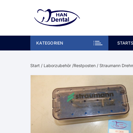
Zum
Inhalt
springen
KATEGORIEN
STARTS
Start
/
Laborzubehör /Restposten
/ Straumann Drehm