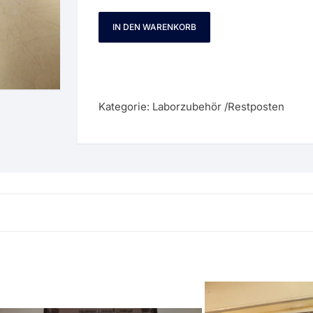
IN DEN WARENKORB
Straumann
Drehmomentschlüssel
Schraubendreher
Kurz
lang
Kategorie:
Laborzubehör /Restposten
0001300
Menge