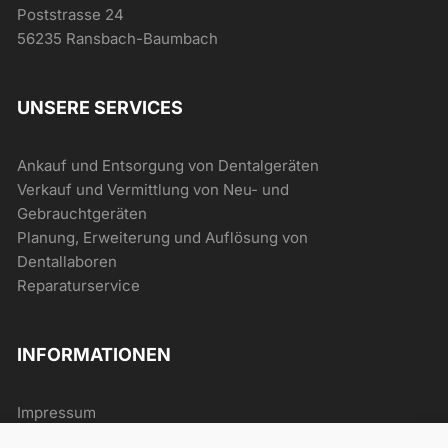
Poststrasse 24
56235 Ransbach-Baumbach
UNSERE SERVICES
Ankauf und Entsorgung von Dentalgeräten
Verkauf und Vermittlung von Neu- und
Gebrauchtgeräten
Planung, Erweiterung und Auflösung von
Dentallaboren
Reparaturservice
INFORMATIONEN
Impressum
AGB