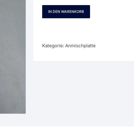
IN DEN WARENKORB
Vita
Anmischplatte
Anrührplatte
div.
Restposten
Kategorie:
Anmischplatte
Dental
0001254
Menge