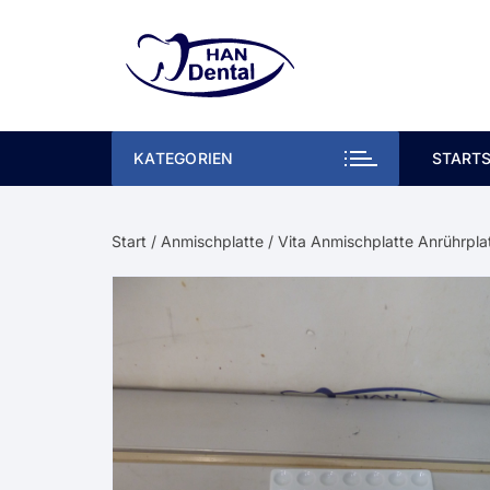
Zum
Inhalt
springen
KATEGORIEN
STARTS
Start
/
Anmischplatte
/ Vita Anmischplatte Anrührpla