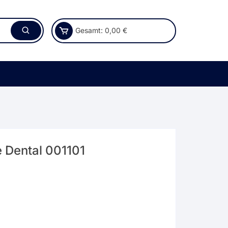
Gesamt:
0,00
€
e Dental 001101