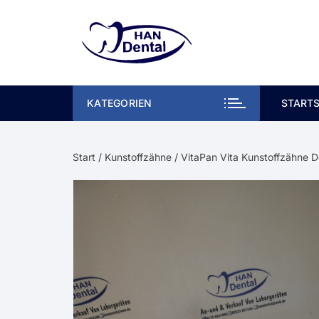
Zum
Inhalt
springen
KATEGORIEN
STARTS
Start
/
Kunstoffzähne
/ VitaPan Vita Kunstoffzähne D