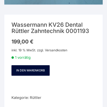
Wassermann KV26 Dental
Rüttler Zahntechnik 0001193
199,00
€
inkl. 19 % MwSt.
zzgl.
Versandkosten
1 vorrätig
IN DEN WARENKORB
Wassermann
KV26
Dental
Rüttler
Zahntechnik
Kategorie:
Rüttler
0001193