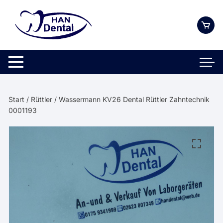
Zum
Inhalt
springen
Start
/
Rüttler
/ Wassermann KV26 Dental Rüttler Zahntechnik
0001193