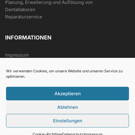
Planung, Erweiterung und Auflösung von
Dentallaboren
Reparaturservice
INFORMATIONEN
Impressum
AGB
Datenschutz
Wir verwenden Cookies, um unsere Website und unseren Service zu
Widerrufsrecht
optimieren.
Akzeptieren
Ablehnen
2021 Han Dental
Einstellungen
VERTRAG WIDERRUFEN
Cookie-Richtlinie
Datenschutz
Impressum