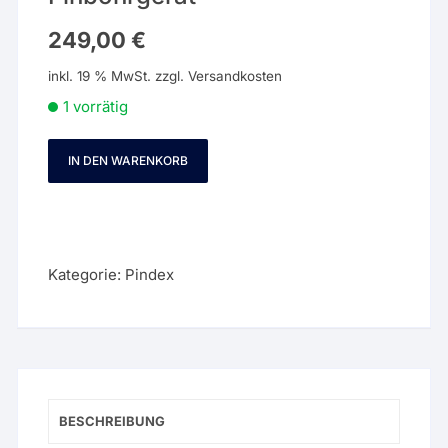
249,00
€
inkl. 19 % MwSt.
zzgl.
Versandkosten
1 vorrätig
IN DEN WARENKORB
Whaledent
Pindex
System
Pinbohrgerät
Menge
Kategorie:
Pindex
BESCHREIBUNG